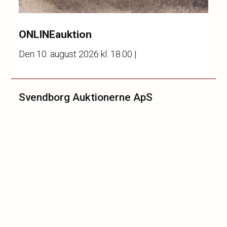
ONLINEauktion
Den
10. august 2026 kl. 18.00
|
Svendborg Auktionerne ApS
Tved Grønnevej 4B
5700 Svendborg
Telefon 62 21 22 31
mail@svendborg-auktionerne.dk