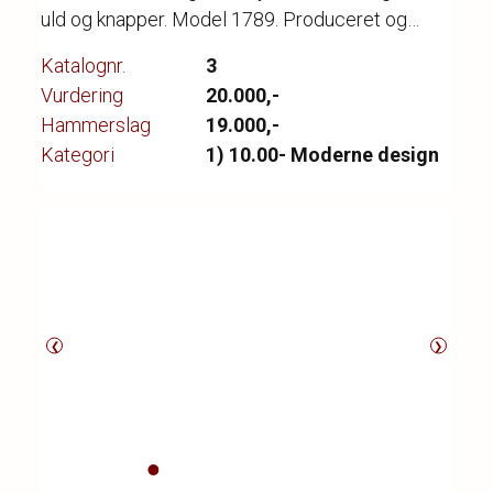
uld og knapper. Model 1789. Produceret og
mærket hos Fredericia Furniture i 2014 med
Katalognr.
3
mærkat herfra. Lette brugsspor. 162 x 76 x 85
Vurdering
20.000,-
cm.
Hammerslag
19.000,-
Kategori
1) 10.00- Moderne design
❮
❯