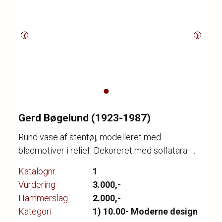
❮
❯
Gerd Bøgelund (1923-1987)
Rund vase af stentøj, modelleret med
bladmotiver i relief. Dekoreret med solfatara-
glasur. Sign. monogram, 21741. Kgl. P. H. 13,5.
Katalognr.
1
Diam. 11,5.
Vurdering
3.000,-
Hammerslag
2.000,-
Kategori
1) 10.00- Moderne design