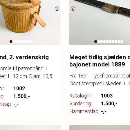
❯
❮
nd, 2. verdenskrig
Meget tidlig sjælden 
bajonet model 1889
mle til patronbånd. i
Fra 1891. Tyskfremstillet a
et. L. 12 cm. Diam. 13,5
Godt stemplet i skeden. L.
r.
1002
Blankvåbentilladelse påkr
Katalognr.
1003
ng
1.500,-
udlevering.
Vurdering
1.500,-
slag
-,-
Hammerslag
-,-