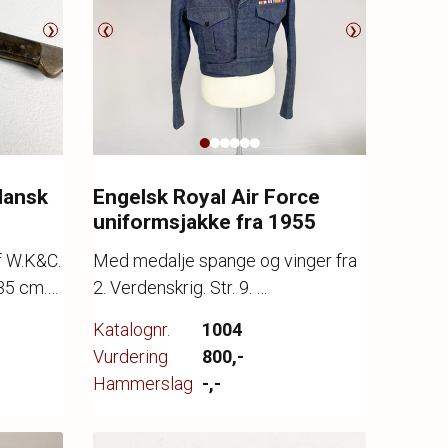
❯
❮
❯
dansk
Engelsk Royal Air Force
uniformsjakke fra 1955
f W.K&C.
Med medalje spange og vinger fra
 35 cm.
2. Verdenskrig. Str. 9.
ævet ved
Katalognr.
1004
Vurdering
800,-
Hammerslag
-,-