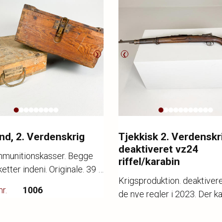
❯
❮
nd, 2. Verdenskrig
Tjekkisk 2. Verdenskr
deaktiveret vz24
ammunitionskasser. Begge
riffel/karabin
etter indeni. Originale. 39 x
Krigsproduktion. deaktivere
og 43 x 34 x 20 cm.
r.
1006
de nye regler i 2023. Der k
 på den ene med defekt.
ng
1.200,-
ladegreb, aftræk og riflen k
Katalognr.
1007
slag
-,-
skilles ad.