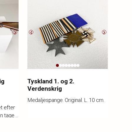
❯
❮
❯
ig
Tyskland 1. og 2.
Verdenskrig
Medaljespange. Original. L. 10 cm.
t efter
an tages
Katalognr.
1008
an
Vurdering
1.000,-