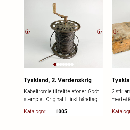
❮
❯
❮
Tyskland, 2. Verdenskrig
Tyskla
Kabeltromle til felttelefoner. Godt
2 stk. 
stemplet. Original. L. inkl. håndtag
med etik
45 cm.
38 x 12 
Katalognr.
1005
Katalogn
Hængsel
Vurdering
1.500,-
Vurderi
Hammerslag
-,-
Hammer