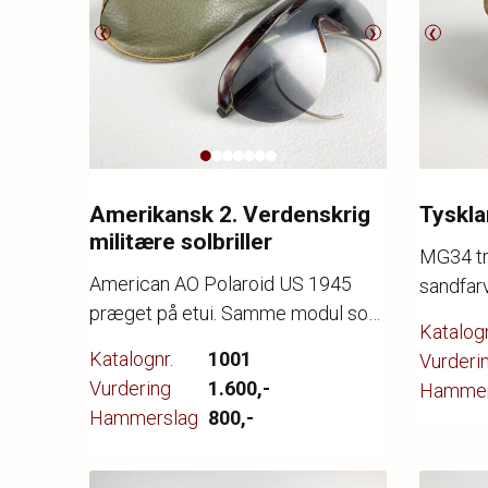
❮
❯
❮
Amerikansk 2. Verdenskrig
Tyskla
militære solbriller
MG34 tro
American AO Polaroid US 1945
sandfarv
præget på etui. Samme modul som
cm.
Katalogn
blev udleveret under Nürnberg-
Katalognr.
1001
Vurderi
processen. Original.
Vurdering
1.600,-
Hammer
Hammerslag
800,-