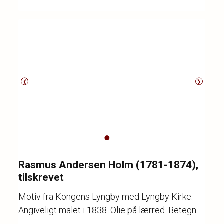
❮
❯
Rasmus Andersen Holm (1781-1874),
tilskrevet
Motiv fra Kongens Lyngby med Lyngby Kirke.
Angiveligt malet i 1838. Olie på lærred. Betegnet
på bagsiden. Indsat i gammel Damborgramme.