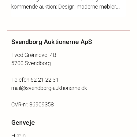
kommende auktion: Design, moderne møbler,
kunst, keramik, stentøj, porcelæn, guld, sølv og
ure.
Svendborg Auktionerne ApS
Tved Grønnevej 4B
5700 Svendborg
Telefon 62 21 22 31
mail@svendborg-auktionerne.dk
Genveje
Hjælp