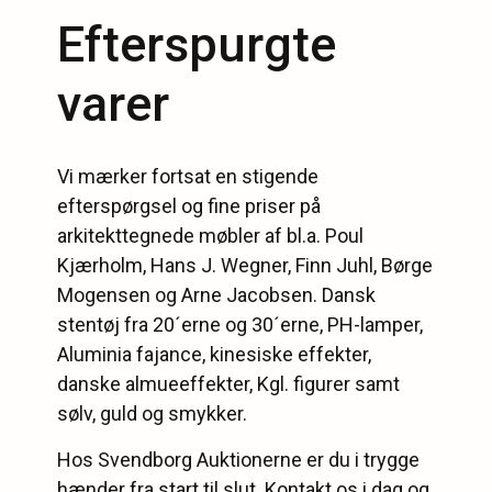
Efterspurgte
varer
Vi mærker fortsat en stigende
efterspørgsel og fine priser på
arkitekttegnede møbler af bl.a. Poul
Kjærholm, Hans J. Wegner, Finn Juhl, Børge
Mogensen og Arne Jacobsen. Dansk
stentøj fra 20´erne og 30´erne, PH-lamper,
Aluminia fajance, kinesiske effekter,
danske almueeffekter, Kgl. figurer samt
sølv, guld og smykker.
Hos Svendborg Auktionerne er du i trygge
hænder fra start til slut. Kontakt os i dag og