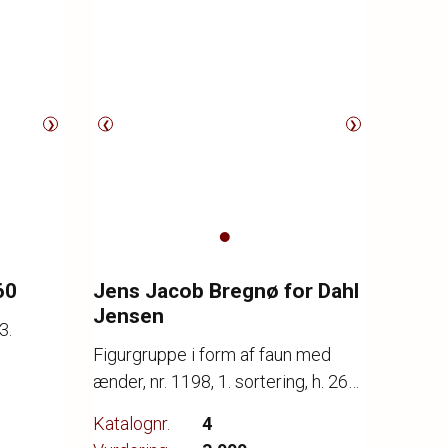
❯
❮
❯
60
Jens Jacob Bregnø for Dahl
Jensen
3.
Figurgruppe i form af faun med
ænder, nr. 1198, 1. sortering, h. 26
cm.
Katalognr.
4