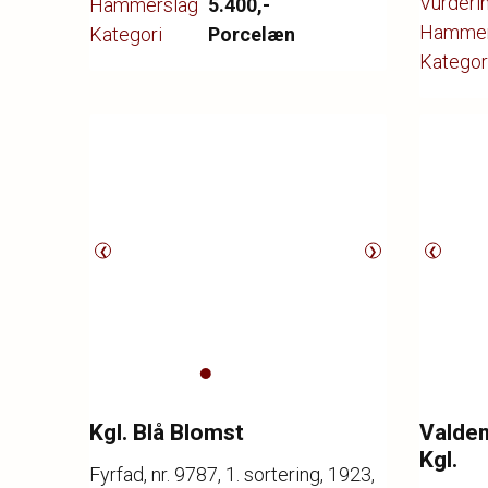
Vurderi
Hammerslag
5.400,-
Copenhagen. H. 12 cm. Diam. ekskl.
Hammer
Kategori
Porcelæn
hanke 14 cm.
Kategor
❮
❯
❮
Kgl. Blå Blomst
Valdem
Kgl.
Fyrfad, nr. 9787, 1. sortering, 1923,