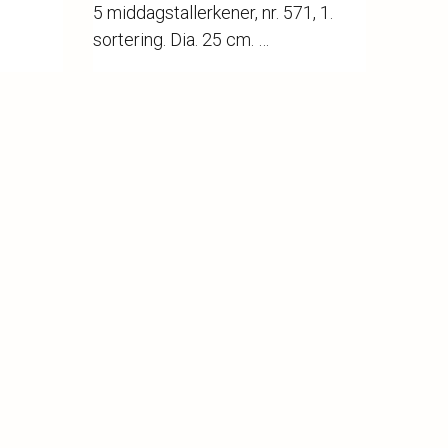
5 middagstallerkener, nr. 571, 1.
sortering. Dia. 25 cm.
Katalognr.
8
Vurdering
1.500,-
Hammerslag
1.700,-
Kategori
Porcelæn
❯
❮
❯