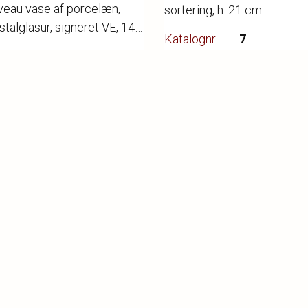
veau vase af porcelæn,
sortering, h. 21 cm.
talglasur, signeret VE, 142.
Katalognr.
7
 cm.
r.
6
Vurdering
3.000,-
ng
2.000,-
Hammerslag
2.800,-
slag
3.200,-
Kategori
Porcelæn
i
Porcelæn
❯
❮