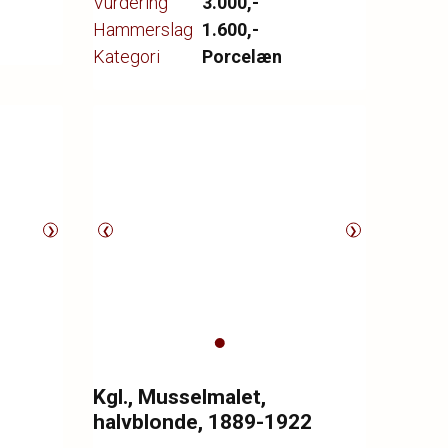
Vurdering
3.000,-
Hammerslag
1.600,-
Kategori
Porcelæn
❯
❮
❯
Kgl., Musselmalet,
halvblonde, 1889-1922