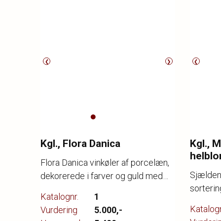
❮
❯
❮
Kgl., Flora Danica
Kgl., 
helblo
Flora Danica vinkøler af porcelæn,
Sjælden 
dekorerede i farver og guld med
sorterin
blomster, hanke i form af snoede
Katalognr.
1
grene med pousserede blomster.
Katalogn
Vurdering
5.000,-
nr. 3570. 1. sortering. Royal