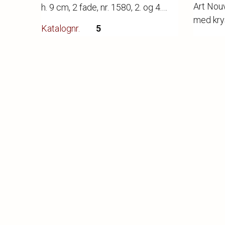
Art Nou
h. 9 cm, 2 fade, nr. 1580, 2. og 4.
med krys
sortering, 1969-74 og 1980-84, l.
Katalognr.
5
H. 16,4
26 cm, fad nr. 1582, 2. sortering,
Katalogn
Vurdering
2.000,-
1947, l. 30 cm samt 2 tallerkener
Vurderi
Hammerslag
1.000,-
uden nr., 1870-1890, begge 1.
Hammer
Kategori
Porcelæn
sortering, dia. 21-25 cm.
Kategor
❮
❯
❮