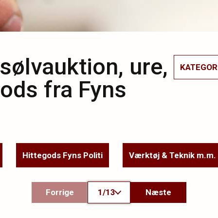
sølvauktion, ure,
KATEGOR
ods fra Fyns
Hittegods Fyns Politi
Værktøj & Teknik m.m.
Forrige
1/13
Næste