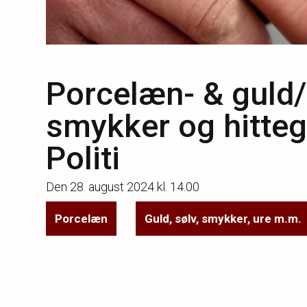
Porcelæn- & guld/
smykker og hitteg
Politi
Den
28. august 2024 kl. 14.00
Porcelæn
Guld, sølv, smykker, ure m.m.