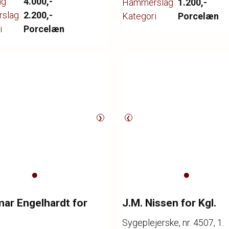
ng
4.000,-
Hammerslag
1.200,-
slag
2.200,-
Kategori
Porcelæn
i
Porcelæn
❯
❮
ar Engelhardt for
J.M. Nissen for Kgl.
Sygeplejerske, nr. 4507, 1.