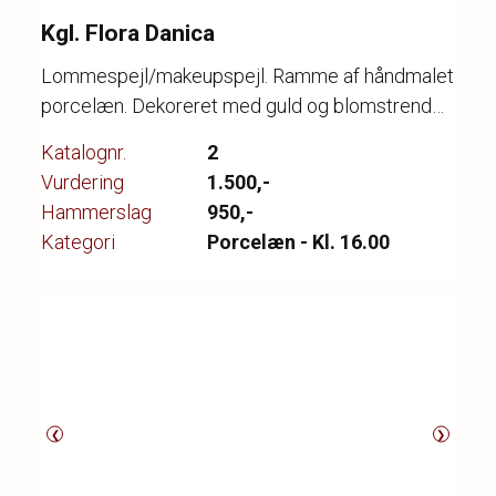
Kgl. Flora Danica
Lommespejl/makeupspejl. Ramme af håndmalet
porcelæn. Dekoreret med guld og blomstrende
hybenrose. Dia. 65 mm.
Katalognr.
2
Vurdering
1.500,-
Hammerslag
950,-
Kategori
Porcelæn - Kl. 16.00
❮
❯