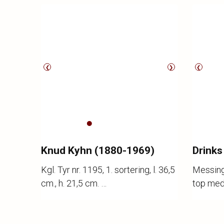
❮
❯
❮
Knud Kyhn (1880-1969)
Drinks 
Kgl. Tyr nr. 1195, 1. sortering, l. 36,5
Messing
cm., h. 21,5 cm.
top med 
revne, 
Katalognr.
2005
Katalogn
brugssp
Vurdering
1.500,-
Vurderi