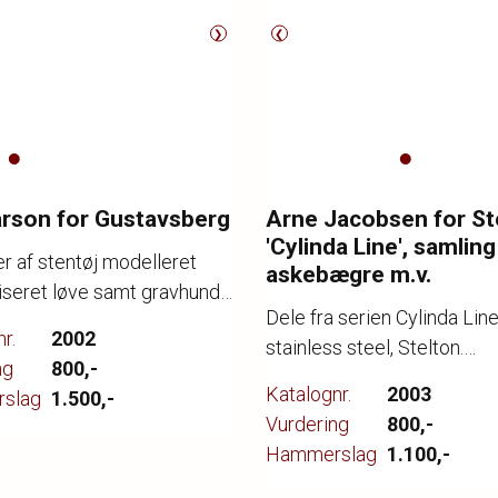
❯
❮
arson for Gustavsberg
Arne Jacobsen for St
'Cylinda Line', samling
er af stentøj modelleret
askebægre m.v.
iseret løve samt gravhund,
Dele fra serien Cylinda Line
dekoreret med lys- og mørk
r.
2002
stainless steel, Stelton.
glasur. Stemplet og
ng
800,-
Askebægre, samt
 Lisa L, Gustavsberg. H.
Katalognr.
2003
slag
1.500,-
marmeladekrukke med låg.
4,5 cm.
Vurdering
800,-
Brugsspor og enkelte ridser
Hammerslag
1.100,-
Askebægre 6,5 x 7,5 cm.