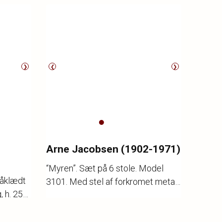
❯
❮
❯
Arne Jacobsen (1902-1971)
“Myren”. Sæt på 6 stole. Model
påklædt
3101. Med stel af forkromet metal.
, h. 25
Sæde samt ryg af formbøjet
Katalognr.
2008
krydsfiner. Orangefarvet lakering.
Vurdering
3.000,-
Formgivet 1952. Udført og mærket