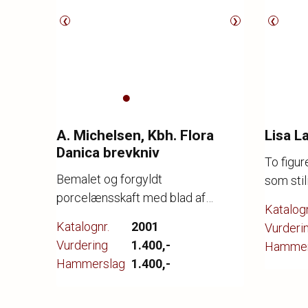
❮
❯
❮
A. Michelsen, Kbh. Flora
Lisa L
Danica brevkniv
To figur
Bemalet og forgyldt
som stil
porcelænsskaft med blad af
delvis 
Katalogn
sterlingsølv. Stemplet A.
brunlig 
Katalognr.
2001
Vurderi
Michelsen, Copenhagen, Sterling,
signeret
Vurdering
1.400,-
Hammer
samt 3 bølger med krone.
10,5 - 1
Hammerslag
1.400,-
Brugsspor, anløbet sølv. L. 24 cm.