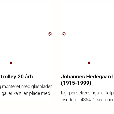
❯
❮
trolley 20 årh.
Johannes Hedegaard
(1915-1999)
 monteret med glasplader,
Kgl. porcelæns figur af let
gallerikant, en plade med
kvinde, nr. 4354, 1. sortering
fremstår med defekter og
r.
2006
cm.
or, 90 x 50 x 74 cm.
Katalognr.
2007
ng
800,-