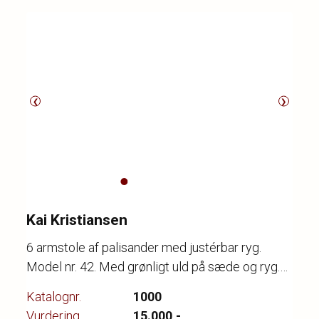
❮
❯
Kai Kristiansen
6 armstole af palisander med justérbar ryg.
Model nr. 42. Med grønligt uld på sæde og ryg.
Produceret hos Schou Andersen
Katalognr.
1000
Vurdering
15.000,-