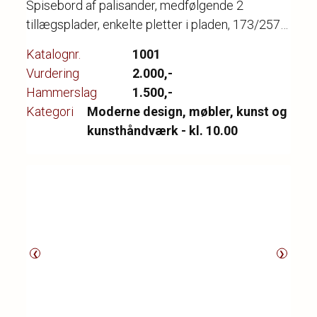
Spisebord af palisander, medfølgende 2
tillægsplader, enkelte pletter i pladen, 173/257 x
89 x 72 cm. Produceret hos Bruno Hansen i
Katalognr.
1001
1960'erne.
Vurdering
2.000,-
Hammerslag
1.500,-
Kategori
Moderne design, møbler, kunst og
kunsthåndværk - kl. 10.00
❮
❯