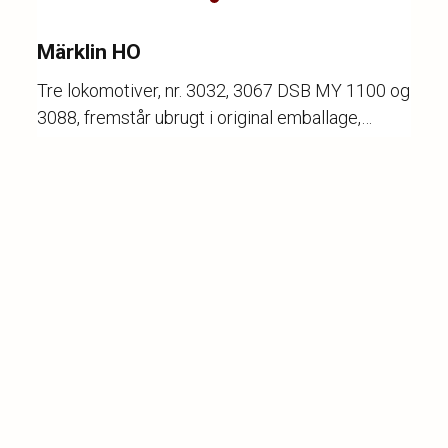
Märklin HO
Tre lokomotiver, nr. 3032, 3067 DSB MY 1100 og
3088, fremstår ubrugt i original emballage,
æsker med lette trykmærker og smuds.
Katalognr.
3004
Vurdering
1.500,-
Hammerslag
1.100,-
❮
❯