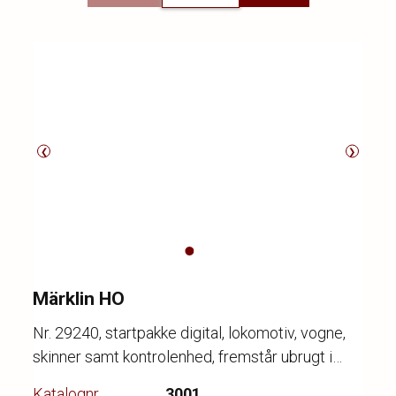
❮
❯
Märklin HO
Nr. 29240, startpakke digital, lokomotiv, vogne,
skinner samt kontrolenhed, fremstår ubrugt i
original emballage.
Katalognr.
3001