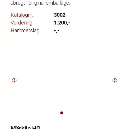
ubrugt i original emballage.
Katalognr.
3002
Vurdering
1.200,-
Hammerslag
-,-
❮
❯
Märklin HO